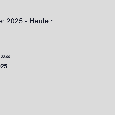
gen
er 2025
 - 
Heute
-
22:00
025